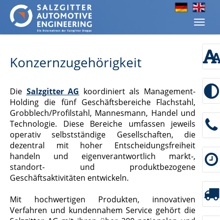
Zur Sprachauswahl springen
Zum Menü springen
Zur Funktionsleiste springen
Zum Inhalt springen
Navig
ein-/
Konzernzugehörigkeit
Die
Salzgitter AG
koordiniert als Management-
Holding die fünf Geschäftsbereiche Flachstahl,
Grobblech/Profilstahl, Mannesmann, Handel und
Technologie. Diese Bereiche umfassen jeweils
operativ selbstständige Gesellschaften, die
dezentral mit hoher Entscheidungsfreiheit
handeln und eigenverantwortlich markt-,
standort- und produktbezogene
Geschäftsaktivitäten entwickeln.
Mit hochwertigen Produkten, innovativen
Verfahren und kundennahem Service gehört die